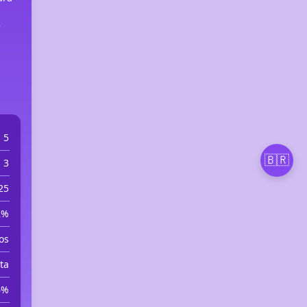
e
5
🇧🇷
3
25
2%
os
ta
6%