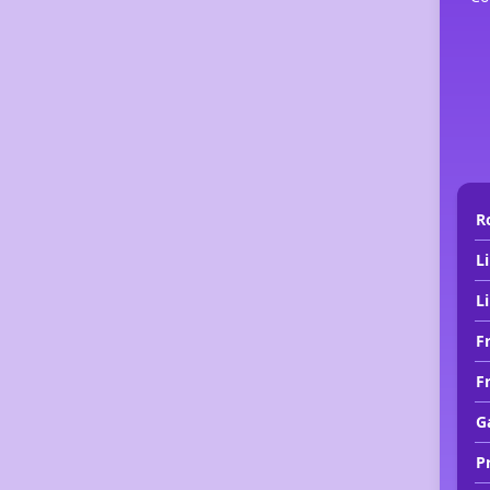
R
L
L
F
F
G
P