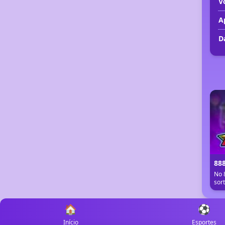
V
A
D
88
No 
sor
🏠
⚽
Início
Esportes