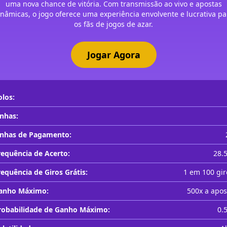
uma nova chance de vitória. Com transmissão ao vivo e apostas
inâmicas, o jogo oferece uma experiência envolvente e lucrativa pa
os fãs de jogos de azar.
Jogar Agora
olos:
inhas:
inhas de Pagamento:
requência de Acerto:
28.
requência de Giros Grátis:
1 em 100 gir
anho Máximo:
500x a apos
robabilidade de Ganho Máximo:
0.