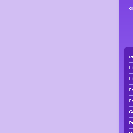
d
R
L
L
F
F
G
P