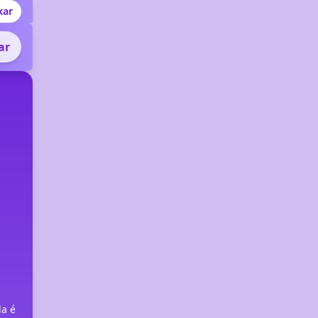
xar
ar
da é