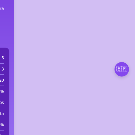
ra
5
🇧🇷
3
20
5%
os
ta
5%