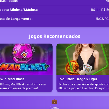
olatilidade:
Al
posta Mínima/Máxima:
R$ 1 - R$ 5
ata de Lançamento:
15/03/20
Jogos Recomendados
8win Mad Blast
Evolution Dragon Tiger
888win, Mad Blast transforma sua
Evolua sua experiência de aposta co
te em explosões de prêmios!
888win e jogue o Evolution Dragon Ti
💼
Agente