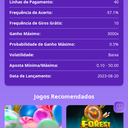
Linhas de Pagamento:
40
Frequência de Acerto:
97.1%
Frequência de Giros Grátis:
10
Ganho Máximo:
3000x
Probabilidade de Ganho Máximo:
0.5%
Volatilidade:
Baixa
Aposta Mínima/Máxima:
0.10 - 50.00
Data de Lançamento:
2023-08-20
Jogos Recomendados