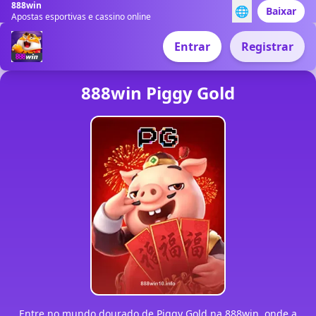
888win
🌐
Baixar
Apostas esportivas e cassino online
Entrar
Registrar
888win Piggy Gold
Entre no mundo dourado de Piggy Gold na 888win, onde a