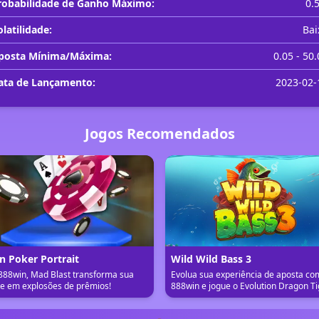
robabilidade de Ganho Máximo:
0.
olatilidade:
Bai
posta Mínima/Máxima:
0.05 - 50
ata de Lançamento:
2023-02-
Jogos Recomendados
n Poker Portrait
Wild Wild Bass 3
888win, Mad Blast transforma sua
Evolua sua experiência de aposta co
te em explosões de prêmios!
888win e jogue o Evolution Dragon Ti