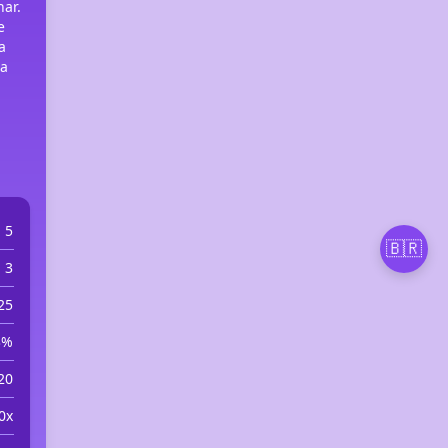
ar.
e
a
 a
.
5
🇧🇷
3
25
3%
20
0x