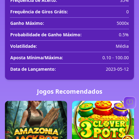
Frequência de Acerto:
35%
Frequência de Giros Grátis:
0
Ganho Máximo:
5000x
Probabilidade de Ganho Máximo:
0.5%
Volatilidade:
Média
Aposta Mínima/Máxima:
0.10 - 100.00
Data de Lançamento:
2023-05-12
Jogos Recomendados