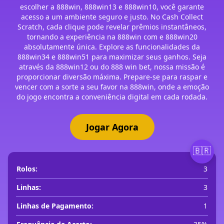
escolher a 888win, 888win13 e 888win10, você garante
acesso a um ambiente seguro e justo. No Cash Collect
Scratch, cada clique pode revelar prêmios instantâneos,
tornando a experiência na 888win com e 888win20
absolutamente única. Explore as funcionalidades da
888win34 e 888win51 para maximizar seus ganhos. Seja
através da 888win12 ou do 888 win bet, nossa missão é
proporcionar diversão máxima. Prepare-se para raspar e
vencer com a sorte a seu favor na 888win, onde a emoção
do jogo encontra a conveniência digital em cada rodada.
Jogar Agora
🇧🇷
Rolos:
3
Linhas:
3
Linhas de Pagamento:
1